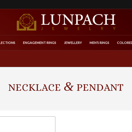
LECTIONS
ENGAGEMENT RINGS
JEWELLERY
MEN’S RINGS
COLORED
&
NECKLACE
PENDANT