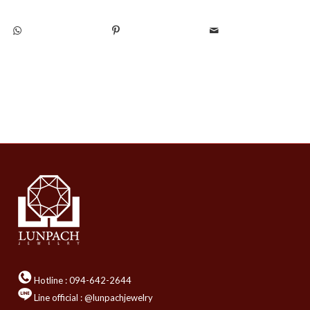
Hotline :
094-642-2644
Line official : @lunpachjewelry