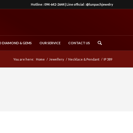
Hotline :
094-642-2644
| Line official :
@lunpachjewelry
 DIAMOND & GEMS
OUR SERVICE
CONTACT US
You are here:
Home
/
Jewellery
/
Necklace & Pendant
/
IP 389