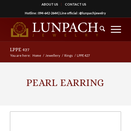
ABOUT US
CONTACT US
Hotline :
094-642-2644
| Line official :
@lunpachjewelry
LPPE 427
You are here:
Home
/
Jewellery
/
Rings
/
LPPE 427
PEARL EARRING