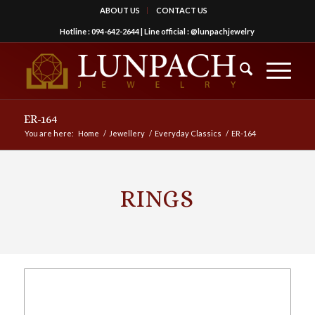
ABOUT US
CONTACT US
Hotline :
094-642-2644
| Line official :
@lunpachjewelry
ER-164
You are here:
Home
/
Jewellery
/
Everyday Classics
/
ER-164
RINGS