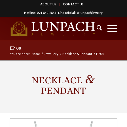
ABOUT US
CONTACT US
Hotline :
094-642-2644
| Line official :
@lunpachjewelry
EP 08
You are here:
Home
/
Jewellery
/
Necklace & Pendant
/
EP 08
&
NECKLACE
PENDANT