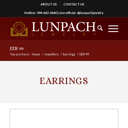
ABOUT US
CONTACT US
Hotline :
094-642-2644
| Line official :
@lunpachjewelry
EER 99
You are here:
Home
/
Jewellery
/
Earrings
/
EER 99
EARRINGS