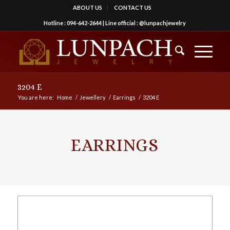
ABOUT US
CONTACT US
Hotline :
094-642-2644
| Line official :
@lunpachjewelry
3204 E
You are here:
Home
/
Jewellery
/
Earrings
/
3204 E
EARRINGS