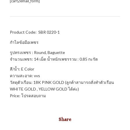
[cart2email_form]
Product Code: SBR 0220-1
กำไลข้อมือเพชร
รูปทรงเพชร : Round, Baguette
จำนวนเพชร: 14 เม็ด น้ำหนักเพชรรวม : 0.85 กะรัต
สี/น้ำ: E Color
ความสะอาด: vvs
วัสดุตัวเรือน: 18K PINK GOLD (ลูกค้าสามารถสั่งทำตัวเรือน
WHITE GOLD , YELLOW GOLD ได้ค่ะ)
Price: โปรดสอบถาม
Share