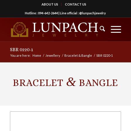
ABOUT US
CONTACT US
Hotline :
094-642-2644
| Line official :
@lunpachjewelry
SBR 0220-1
You are here:
Home
/
Jewellery
/
Bracelet & Bangle
/
SBR 0220-1
&
BRACELET
BANGLE