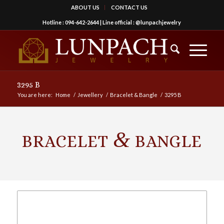
ABOUT US
CONTACT US
Hotline :
094-642-2644
| Line official :
@lunpachjewelry
3295 B
You are here:
Home
/
Jewellery
/
Bracelet & Bangle
/
3295 B
&
BRACELET
BANGLE