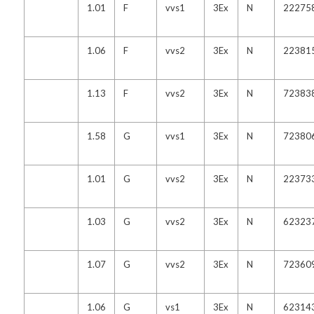
1.01
F
vvs1
3Ex
N
22275
1.06
F
vvs2
3Ex
N
22381
1.13
F
vvs2
3Ex
N
72383
1.58
G
vvs1
3Ex
N
72380
1.01
G
vvs2
3Ex
N
22373
1.03
G
vvs2
3Ex
N
62323
1.07
G
vvs2
3Ex
N
72360
1.06
G
vs1
3Ex
N
62314