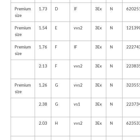
Premium
1.73
D
IF
3Ex
N
62025
size
Premium
1.54
E
vvs2
3Ex
N
12139
size
Premium
1.76
F
IF
3Ex
N
22274
size
2.13
F
vvs2
3Ex
N
22383
Premium
1.26
G
vvs2
3Ex
N
32355
size
2.38
G
vs1
3Ex
N
22373
2.03
H
vvs2
3Ex
N
62353