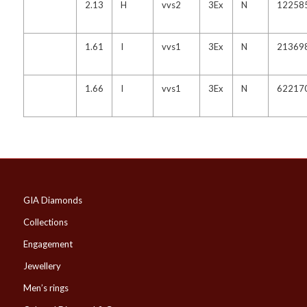
2.13
H
vvs2
3Ex
N
12258
1.61
I
vvs1
3Ex
N
21369
1.66
I
vvs1
3Ex
N
62217
GIA Diamonds
Collections
Engagement
Jewellery
Men’s rings