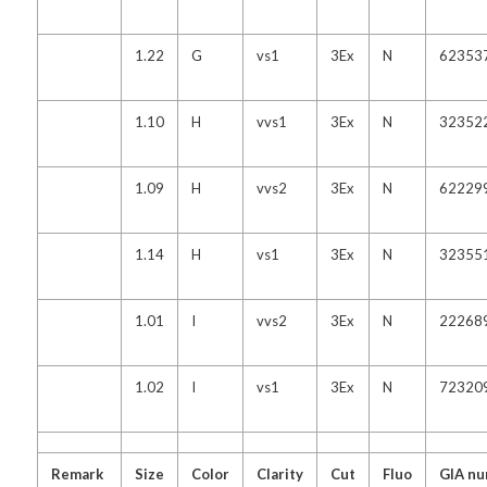
1.22
G
vs1
3Ex
N
62353
1.10
H
vvs1
3Ex
N
32352
1.09
H
vvs2
3Ex
N
62229
1.14
H
vs1
3Ex
N
32355
1.01
I
vvs2
3Ex
N
22268
1.02
I
vs1
3Ex
N
72320
Remark
Size
Color
Clarity
Cut
Fluo
GIA n