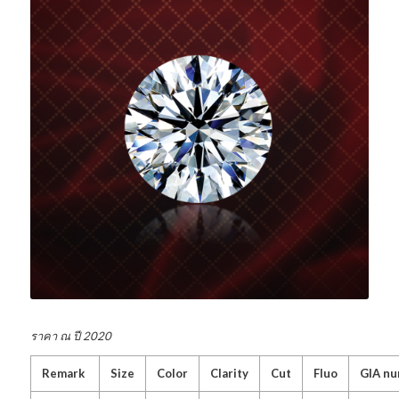
ราคา ณ ปี 2020
Remark
Size
Color
Clarity
Cut
Fluo
GIA n