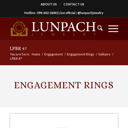
ABOUT US
CONTACT US
Hotline :
094-642-2644
| Line official :
@lunpachjewelry
LPBR 47
You are here:
Home
/
Engagement
/
Engagement Rings
/
Solitaire
/
LPBR 47
ENGAGEMENT RINGS