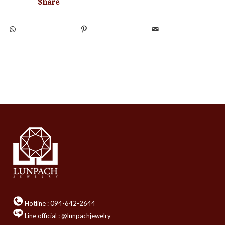
Share
Hotline :
094-642-2644
Line official : @lunpachjewelry