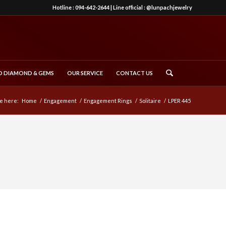
Hotline :
094-642-2644
| Line official :
@lunpachjewelry
 DIAMOND & GEMS
OUR SERVICE
CONTACT US
e here:
Home
/
Engagement
/
Engagement Rings
/
Solitaire
/
LPER 445