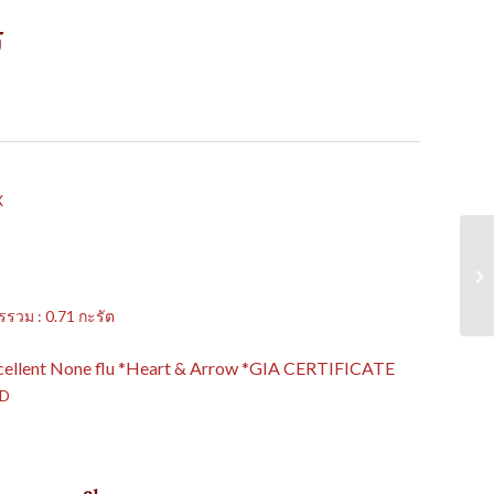
ร
X
รวม : 0.71 กะรัต
Excellent None flu *Heart & Arrow *GIA CERTIFICATE
LD