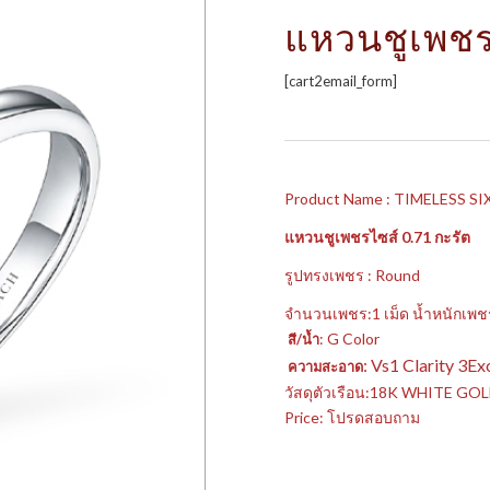
แหวนชูเพช
[cart2email_form]
Product Name : TIMELESS SI
แหวนชูเพชรไซส์ 0.71 กะรัต
รูปทรงเพชร : Round
จำนวนเพชร:1 เม็ด น้ำหนักเพชร
: G Color
สี/น้ำ
: Vs1 Clarity 3
ความสะอาด
วัสดุตัวเรือน:18K WHITE GO
Price: โปรดสอบถาม