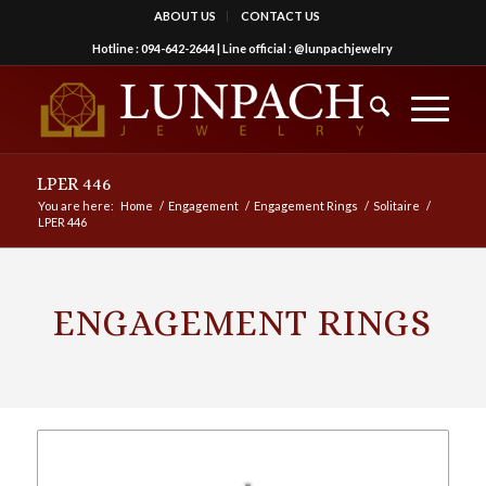
ABOUT US
CONTACT US
Hotline :
094-642-2644
| Line official :
@lunpachjewelry
LPER 446
You are here:
Home
/
Engagement
/
Engagement Rings
/
Solitaire
/
LPER 446
ENGAGEMENT RINGS