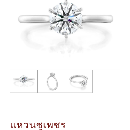
แหวนชูเพชร