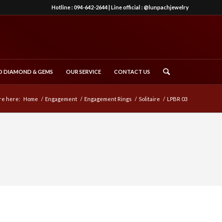
Hotline :
094-642-2644
| Line official :
@lunpachjewelry
 DIAMOND & GEMS
OUR SERVICE
CONTACT US
re here:
Home
/
Engagement
/
Engagement Rings
/
Solitaire
/
LPBR 03