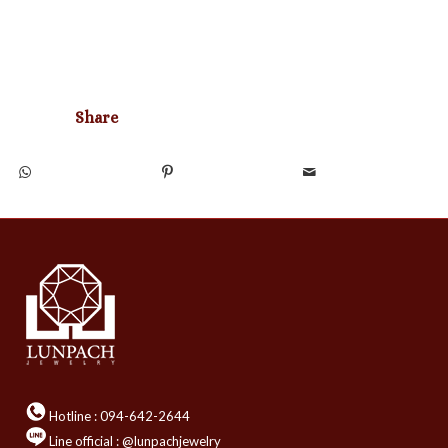
Share
Hotline :
094-642-2644
Line official : @lunpachjewelry