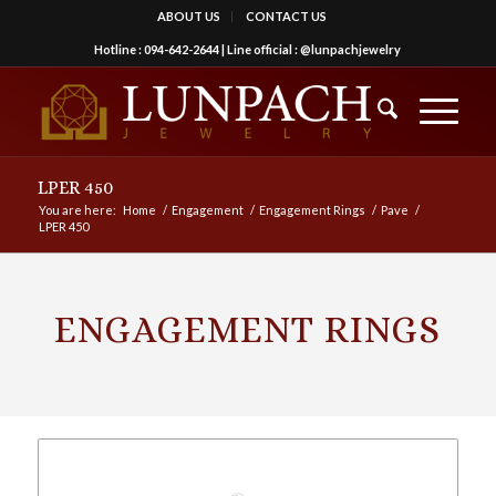
ABOUT US
CONTACT US
Hotline :
094-642-2644
| Line official :
@lunpachjewelry
LPER 450
You are here:
Home
/
Engagement
/
Engagement Rings
/
Pave
/
LPER 450
ENGAGEMENT RINGS