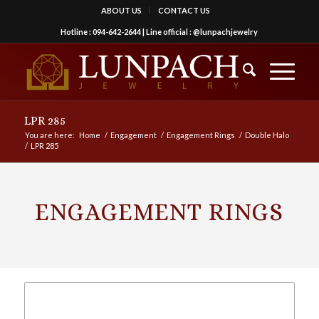
ABOUT US
CONTACT US
Hotline :
094-642-2644
| Line official :
@lunpachjewelry
LPR 285
You are here:
Home
/
Engagement
/
Engagement Rings
/
Double Halo
/
LPR 285
ENGAGEMENT RINGS