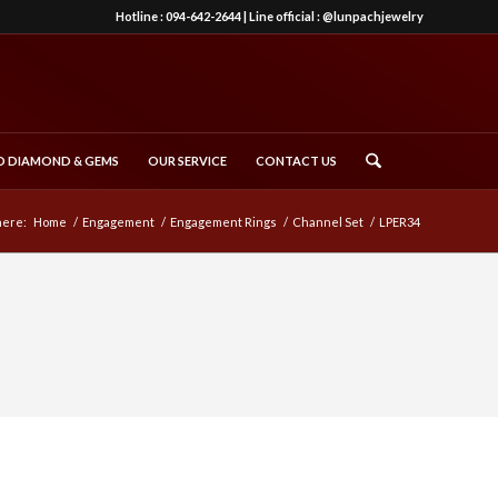
Hotline :
094-642-2644
| Line official :
@lunpachjewelry
 DIAMOND & GEMS
OUR SERVICE
CONTACT US
here:
Home
/
Engagement
/
Engagement Rings
/
Channel Set
/
LPER34