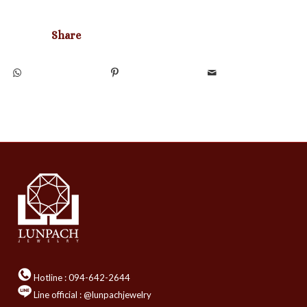
Share
Hotline :
094-642-2644
Line official : @lunpachjewelry