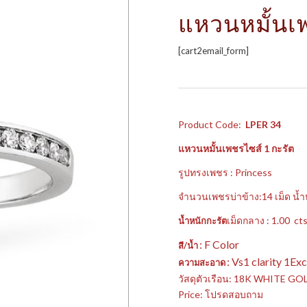
แหวนหมั้นเ
[cart2email_form]
Product Code:
LPER 34
แหวนหมั้นเพชรไซส์ 1 กะรัต
รูปทรงเพชร : Princess
จำนวนเพชรบ่าข้าง:14 เม็ด น้ำ
เม็ดกลาง : 1.00 cts
น้ำหนักกะรัต
: F Color
สี/น้ำ
: Vs1 clarity 1
ความสะอาด
วัสดุตัวเรือน: 18K WHITE GO
Price: โปรดสอบถาม