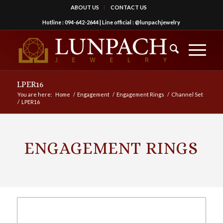
ABOUT US
CONTACT US
Hotline :
094-642-2644
| Line official :
@lunpachjewelry
LPER16
You are here:
Home
/
Engagement
/
Engagement Rings
/
Channel Set
/
LPER16
ENGAGEMENT RINGS