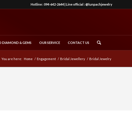
Hotline :
094-642-2644
| Line official :
@lunpachjewelry
 DIAMOND & GEMS
OUR SERVICE
CONTACT US
You are here:
Home
/
Engagement
/
Bridal Jewellery
/
Bridal Jewelry