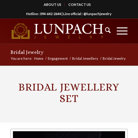
ABOUT US
CONTACT US
Hotline :
094-642-2644
| Line official :
@lunpachjewelry
Bridal Jewelry
You are here:
Home
/
Engagement
/
Bridal Jewellery
/
Bridal Jewelry
BRIDAL JEWELLERY
SET