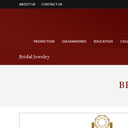
ABOUT US
CONTACT US
PROMOTION
GIA DIAMONDS
EDUCATION
COL
ฺBridal Jewelry
B