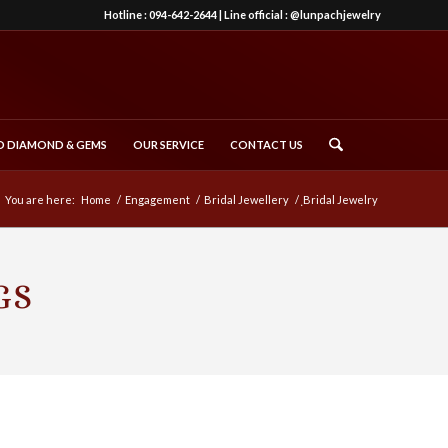
Hotline :
094-642-2644
| Line official :
@lunpachjewelry
 DIAMOND & GEMS
OUR SERVICE
CONTACT US
You are here:
Home
/
Engagement
/
Bridal Jewellery
/
ฺBridal Jewelry
GS