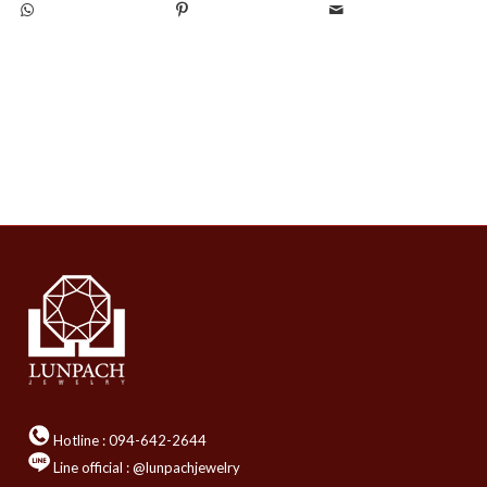
Hotline :
094-642-2644
Line official : @lunpachjewelry