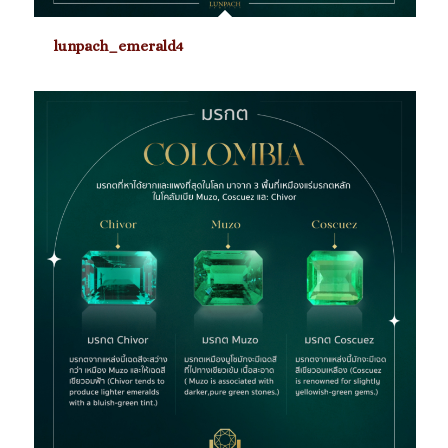
lunpach_emerald4