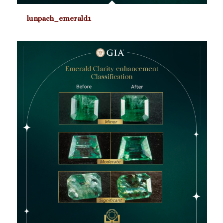
lunpach_emerald1