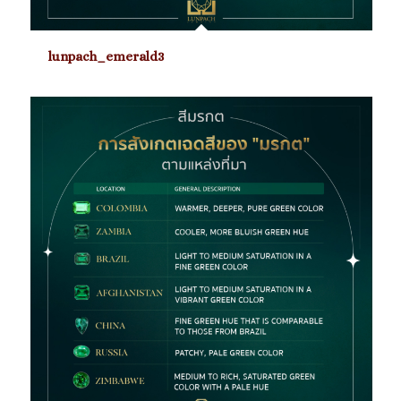
lunpach_emerald3