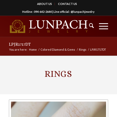
ABOUT US
CONTACT US
Hotline :
094-642-2644
| Line official :
@lunpachjewelry
LPJR1717DT
You are here:
Home
/
Colored Diamond & Gems
/
Rings
/
LPJR1717DT
RINGS