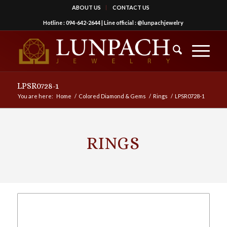
ABOUT US
CONTACT US
Hotline :
094-642-2644
| Line official :
@lunpachjewelry
LPSR0728-1
You are here:
Home
/
Colored Diamond & Gems
/
Rings
/
LPSR0728-1
RINGS