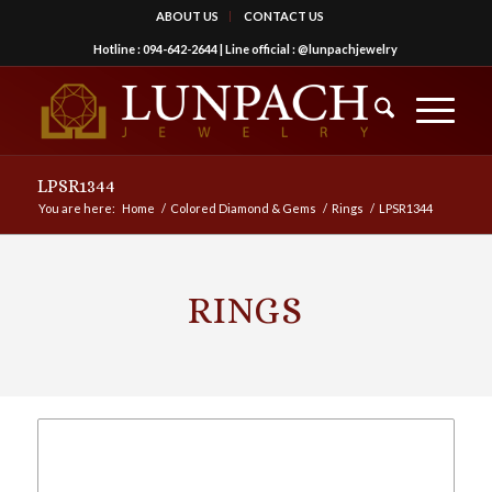
ABOUT US
CONTACT US
Hotline :
094-642-2644
| Line official :
@lunpachjewelry
LPSR1344
You are here:
Home
/
Colored Diamond & Gems
/
Rings
/
LPSR1344
RINGS