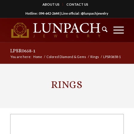
ABOUT US
CONTACT US
Hotline :
094-642-2644
| Line official :
@lunpachjewelry
LPSR0658-1
You are here:
Home
/
Colored Diamond & Gems
/
Rings
/
LPSR0658-1
RINGS