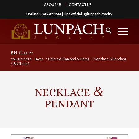
ABOUT US
CONTACT US
Hotline :
094-642-2644
| Line official :
@lunpachjewelry
BN4L1149
You are here:
Home
/
Colored Diamond & Gems
/
Necklace & Pendant
/
BN4L1149
&
NECKLACE
PENDANT