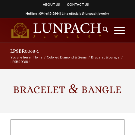
ABOUT US
CONTACT US
Hotline :
094-642-2644
| Line official :
@lunpachjewelry
LPSBR0068-1
You are here:
Home
/
Colored Diamond & Gems
/
Bracelet & Bangle
/
LPSBR0068-1
&
BRACELET
BANGLE