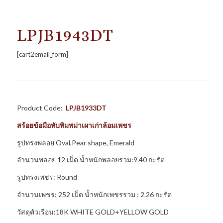
LPJB1943DT
[cart2email_form]
Product Code:
LPJB1933DT
สร้อยข้อมือทับทิมพม่าเผาเก่าล้อมเพชร
รูปทรงพลอย Oval,Pear shape, Emerald
จำนวนพลอย 12 เม็ด น้ำหนักพลอยรวม:9.40 กะรัต
รูปทรงเพชร: Round
จำนวนเพชร: 252 เม็ด น้ำหนักเพชรรวม : 2.26 กะรัต
วัสดุตัวเรือน:18K WHITE GOLD+YELLOW GOLD