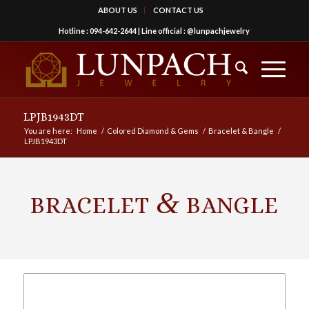
ABOUT US
CONTACT US
Hotline :
094-642-2644
| Line official :
@lunpachjewelry
LPJB1943DT
You are here:
Home
/
Colored Diamond & Gems
/
Bracelet & Bangle
/
LPJB1943DT
&
BRACELET
BANGLE