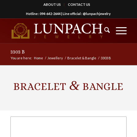
ABOUT US
CONTACT US
Hotline :
094-642-2644
| Line official :
@lunpachjewelry
3303 B
You are here:
Home
/
Jewellery
/
Bracelet & Bangle
/
3303 B
&
BRACELET
BANGLE