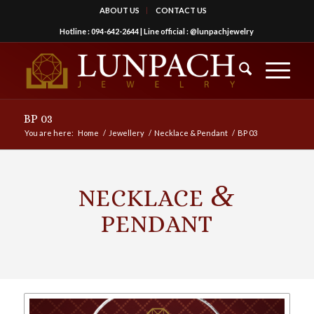
ABOUT US
CONTACT US
Hotline :
094-642-2644
| Line official :
@lunpachjewelry
BP 03
You are here:
Home
/
Jewellery
/
Necklace & Pendant
/
BP 03
&
NECKLACE
PENDANT