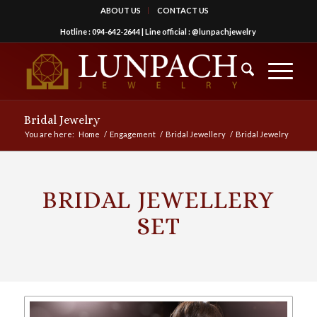
ABOUT US
CONTACT US
Hotline :
094-642-2644
| Line official :
@lunpachjewelry
Bridal Jewelry
You are here:
Home
/
Engagement
/
Bridal Jewellery
/
Bridal Jewelry
BRIDAL JEWELLERY
SET